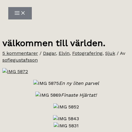
Hoppa
till
innehåll
välkommen till världen.
5 kommentarer
/
Dagar
,
Elvin
,
Fotografering
,
Sjuk
/ Av
sofiegustafsson
En ny liten parvel
Finaste Hjärtat!