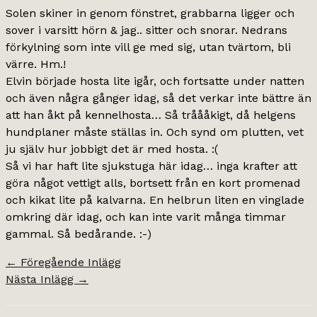
Solen skiner in genom fönstret, grabbarna ligger och
sover i varsitt hörn & jag.. sitter och snorar. Nedrans
förkylning som inte vill ge med sig, utan tvärtom, bli
värre. Hm.!
Elvin började hosta lite igår, och fortsatte under natten
och även några gånger idag, så det verkar inte bättre än
att han åkt på kennelhosta… Så tråååkigt, då helgens
hundplaner måste ställas in. Och synd om plutten, vet
ju själv hur jobbigt det är med hosta. :(
Så vi har haft lite sjukstuga här idag… inga krafter att
göra något vettigt alls, bortsett från en kort promenad
och kikat lite på kalvarna. En helbrun liten en vinglade
omkring där idag, och kan inte varit många timmar
gammal. Så bedårande. :-)
←
Föregående Inlägg
Nästa Inlägg
→