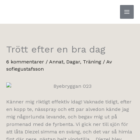
Hoppa
till
innehåll
Trött efter en bra dag
6 kommentarer
/
Annat
,
Dagar
,
Träning
/ Av
sofiegustafsson
Känner mig riktigt effektiv idag! Vaknade tidigt, efter
en kopp te, nässpray och ett par alvedon kände jag
mig någorlunda levande, och begav mig ut på
promenad med de fyrbenta. Vi gick ner till sjön för
att låta Diezel simma en sväng, och det var så himla
fint där nere, nästan helt vindstilla… Diezel blev