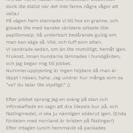
dock lite ställd när det inte fanns några vågor att
valla.!
På vägen hem stannade vi till hos en granne, och
gosade lite med kanske världens sötaste lille
papillonvalp. Så underbart bedårande gullig om
man kan säga så. Vild, och tuff som attan.
Vi vandrade sedan, om än lite motvilligt, hemåt igen.
Frukost, innan hundarna lämnades i hundgården,
och jag begav mig till jobbet.
Nummerupplysning är ingen höjdare då man är
täppt i näsan, haha. Jag undrar hur många som sa
”va? du talar lite otydligt.” ;)
Efter jobbet sprang jag en sväng på stan och
införskaffade en vagn att dra Diezels bur på, och
fästingmedel, vi ska ju nämligen söderut igen. (Enda
fördelen med norrland är bristen på fästingar!)
Efter intagen lunch hemmavid så packades