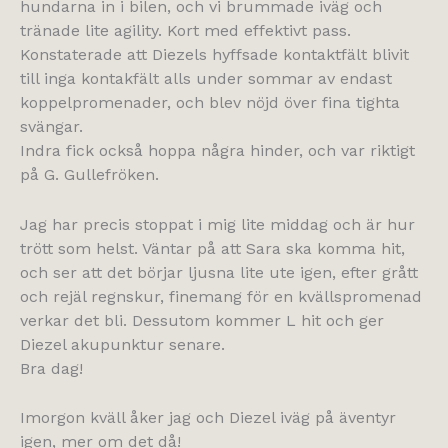
hundarna in i bilen, och vi brummade iväg och
tränade lite agility. Kort med effektivt pass.
Konstaterade att Diezels hyffsade kontaktfält blivit
till inga kontakfält alls under sommar av endast
koppelpromenader, och blev nöjd över fina tighta
svängar.
Indra fick också hoppa några hinder, och var riktigt
på G. Gullefröken.
Jag har precis stoppat i mig lite middag och är hur
trött som helst. Väntar på att Sara ska komma hit,
och ser att det börjar ljusna lite ute igen, efter grått
och rejäl regnskur, finemang för en kvällspromenad
verkar det bli. Dessutom kommer L hit och ger
Diezel akupunktur senare.
Bra dag!
Imorgon kväll åker jag och Diezel iväg på äventyr
igen, mer om det då!