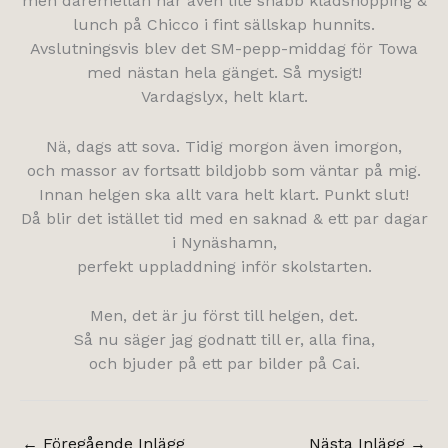
men däremellan har även lite snabb klädshopping &
lunch på Chicco i fint sällskap hunnits.
Avslutningsvis blev det SM-pepp-middag för Towa
med nästan hela gänget. Så mysigt!
Vardagslyx, helt klart.
Nä, dags att sova. Tidig morgon även imorgon,
och massor av fortsatt bildjobb som väntar på mig.
Innan helgen ska allt vara helt klart. Punkt slut!
Då blir det istället tid med en saknad & ett par dagar
i Nynäshamn,
perfekt uppladdning inför skolstarten.
Men, det är ju först till helgen, det.
Så nu säger jag godnatt till er, alla fina,
och bjuder på ett par bilder på Cai.
←
Föregående Inlägg
Nästa Inlägg
→