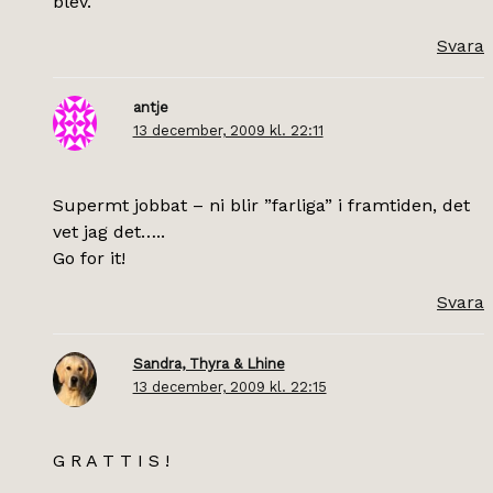
blev.
Svara
antje
13 december, 2009 kl. 22:11
Supermt jobbat – ni blir ”farliga” i framtiden, det
vet jag det…..
Go for it!
Svara
Sandra, Thyra & Lhine
13 december, 2009 kl. 22:15
G R A T T I S !