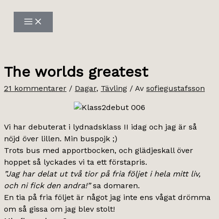
Hoppa
till
innehåll
The worlds greatest
21 kommentarer
/
Dagar
,
Tävling
/ Av
sofiegustafsson
Vi har debuterat i lydnadsklass II idag och jag är så
nöjd över lillen. Min buspojk ;)
Trots bus med apportbocken, och glädjeskall över
hoppet så lyckades vi ta ett förstapris.
”Jag har delat ut två tior på fria följet i hela mitt liv,
och ni fick den andra!”
sa domaren.
En tia på fria följet är något jag inte ens vågat drömma
om så gissa om jag blev stolt!