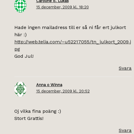
Caroline o. Lukas
15 december, 2009 kl. 18:20
Hade ingen mailadress till er så ni får ert julkort
här :)
http://web.telia.com/~u52217055/tn_julkort_2009.j
pg
God Jul!
Svara
Anna o Winna
15 december, 2009 kl. 20:52
Oj vilka fina poäng :)
Stort Grattis!
Svara