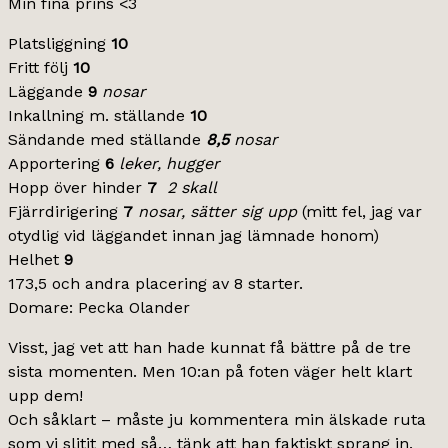
Min fina prins <3
Platsliggning
10
Fritt följ
10
Läggande
9
nosar
Inkallning m. ställande
10
Sändande med ställande
8,5
nosar
Apportering
6
leker, hugger
Hopp över hinder
7
2 skall
Fjärrdirigering
7
nosar, sätter sig upp
(mitt fel, jag var
otydlig vid läggandet innan jag lämnade honom)
Helhet
9
173,5 och andra placering av 8 starter.
Domare: Pecka Olander
Visst, jag vet att han hade kunnat få bättre på de tre
sista momenten. Men 10:an på foten väger helt klart
upp dem!
Och såklart – måste ju kommentera min älskade ruta
som vi slitit med så… tänk att han faktiskt sprang in.