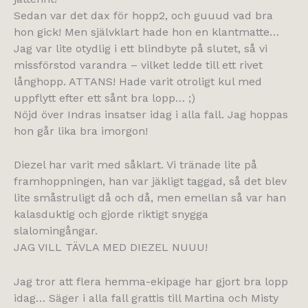
Sedan var det dax för hopp2, och guuud vad bra
hon gick! Men självklart hade hon en klantmatte…
Jag var lite otydlig i ett blindbyte på slutet, så vi
missförstod varandra – vilket ledde till ett rivet
långhopp. ATTANS! Hade varit otroligt kul med
uppflytt efter ett sånt bra lopp… ;)
Nöjd över Indras insatser idag i alla fall. Jag hoppas
hon går lika bra imorgon!
Diezel har varit med såklart. Vi tränade lite på
framhoppningen, han var jäkligt taggad, så det blev
lite småstruligt då och då, men emellan så var han
kalasduktig och gjorde riktigt snygga
slalomingångar.
JAG VILL TÄVLA MED DIEZEL NUUU!
Jag tror att flera hemma-ekipage har gjort bra lopp
idag… Säger i alla fall grattis till Martina och Misty