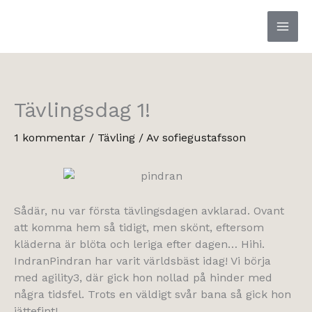
Hoppa
till
innehåll
Tävlingsdag 1!
1 kommentar
/
Tävling
/ Av
sofiegustafsson
Sådär, nu var första tävlingsdagen avklarad. Ovant
att komma hem så tidigt, men skönt, eftersom
kläderna är blöta och leriga efter dagen… Hihi.
IndranPindran har varit världsbäst idag! Vi börja
med agility3, där gick hon nollad på hinder med
några tidsfel. Trots en väldigt svår bana så gick hon
jättefint!