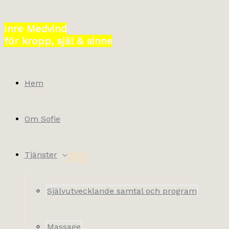
Hoppa
till
Inre Medvind
innehåll
för kropp, själ & sinne
Hem
Om Sofie
Tjänster
Självutvecklande samtal och program
Massage