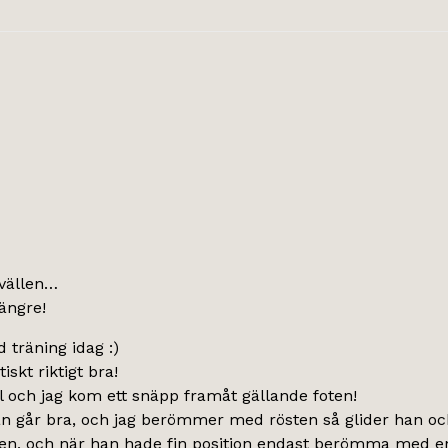
kvällen…
längre!
 träning idag :)
skt riktigt bra!
l och jag kom ett snäpp framåt gällande foten!
n går bra, och jag berömmer med rösten så glider han oc
arten, och när han hade fin position endast berömma med en 