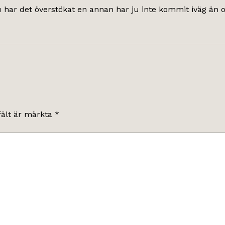
u har det överstökat en annan har ju inte kommit iväg än oc
fält är märkta
*