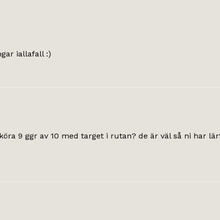
ar iallafall :)
köra 9 ggr av 10 med target i rutan? de är väl så ni har lärt