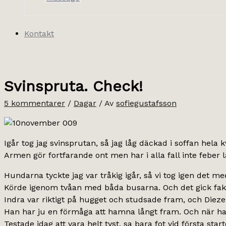
Kontakt
Svinspruta. Check!
5 kommentarer
/
Dagar
/ Av
sofiegustafsson
Igår tog jag svinsprutan, så jag låg däckad i soffan hela 
Armen gör fortfarande ont men har i alla fall inte feber 
Hundarna tyckte jag var tråkig igår, så vi tog igen det med
Körde igenom tvåan med båda busarna. Och det gick fakti
Indra var riktigt på hugget och studsade fram, och Dieze
Han har ju en förmåga att hamna långt fram. Och när ha
Testade idag att vara helt tyst, sa bara fot vid första st