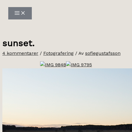
Hoppa
till
innehåll
sunset.
4 kommentarer
/
Fotografering
/ Av
sofiegustafsson