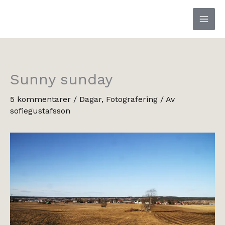
Hoppa
till
innehåll
Sunny sunday
5 kommentarer
/
Dagar
,
Fotografering
/ Av
sofiegustafsson