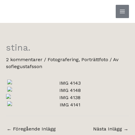
Hoppa
till
innehåll
stina.
2 kommentarer
/
Fotografering
,
Porträttfoto
/ Av
sofiegustafsson
←
Föregående Inlägg
Nästa Inlägg
→