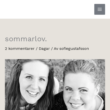
Hoppa
till
innehåll
sommarlov.
2 kommentarer
/
Dagar
/ Av
sofiegustafsson