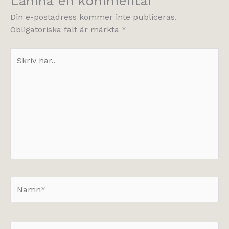
Lämna en kommentar
Din e-postadress kommer inte publiceras.
Obligatoriska fält är märkta
*
Skriv
här..
Namn*
E-