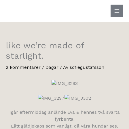
Hoppa
till
innehåll
like we’re made of
starlight.
2 kommentarer
/
Dagar
/ Av
sofiegustafsson
Igår eftermiddag anlände Eva & hennes två svarta
fyrbenta.
Lätt glädjekaos som vanligt, då våra hundar ses.