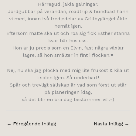
Härregud, jäkla galningar.
Jordgubbar på verandan, roadtrip & hundbad hann
vi med, innan två tredjedelar av Grillbygänget åkte
hemåt igen.
Eftersom matte ska ut och roa sig fick Esther stanna
kvar här hos oss.
Hon är ju precis som en Elvin, fast några växlar
lägre, så hon smälter in fint i flocken.♥
Nej, nu ska jag plocka med mig lite frukost & kila ut
i solen igen. Så underbart!
Spår och trevligt sällskap är vad som först ut står
på planeringen idag,
så det blir en bra dag bestämmer vi! :-)
←
Föregående Inlägg
Nästa Inlägg
→