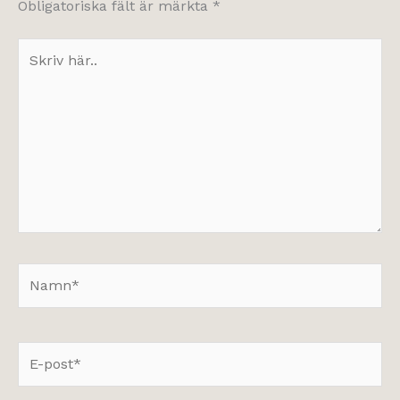
Obligatoriska fält är märkta
*
Skriv
här..
Namn*
E-
post*