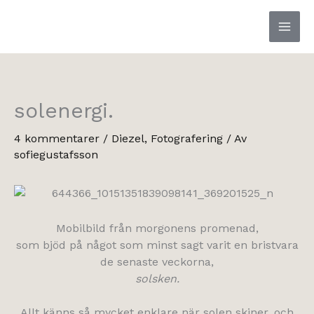
Hoppa
till
innehåll
solenergi.
4 kommentarer
/
Diezel
,
Fotografering
/ Av
sofiegustafsson
Mobilbild från morgonens promenad,
som bjöd på något som minst sagt varit en bristvara
de senaste veckorna,
solsken.
Allt känns så mycket enklare när solen skiner, och