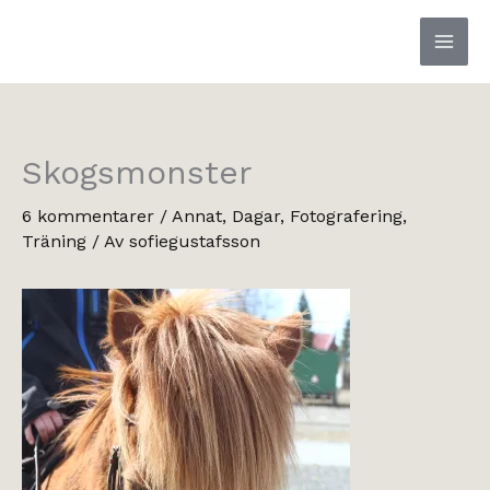
Hoppa
till
innehåll
Skogsmonster
6 kommentarer
/
Annat
,
Dagar
,
Fotografering
,
Träning
/ Av
sofiegustafsson