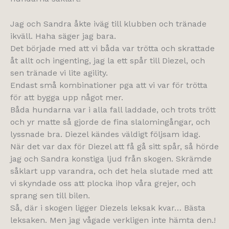
Jag och Sandra åkte iväg till klubben och tränade
ikväll. Haha säger jag bara.
Det började med att vi båda var trötta och skrattade
åt allt och ingenting, jag la ett spår till Diezel, och
sen tränade vi lite agility.
Endast små kombinationer pga att vi var för trötta
för att bygga upp något mer.
Båda hundarna var i alla fall laddade, och trots trött
och yr matte så gjorde de fina slalomingångar, och
lyssnade bra. Diezel kändes väldigt följsam idag.
När det var dax för Diezel att få gå sitt spår, så hörde
jag och Sandra konstiga ljud från skogen. Skrämde
såklart upp varandra, och det hela slutade med att
vi skyndade oss att plocka ihop våra grejer, och
sprang sen till bilen.
Så, där i skogen ligger Diezels leksak kvar… Bästa
leksaken. Men jag vågade verkligen inte hämta den.!