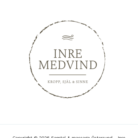
Copyright © 2026 Samtal & massage Östersund - Inre