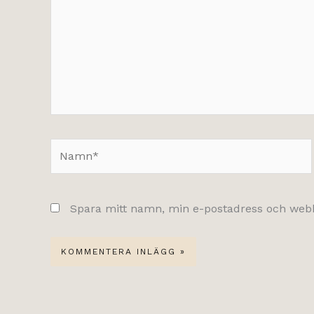
Namn*
Spara mitt namn, min e-postadress och webbp