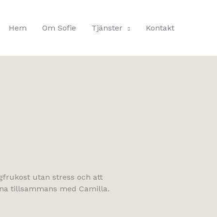
Hem
Om Sofie
Tjänster
Kontakt
ngfrukost utan stress och att
stuna tillsammans med Camilla.