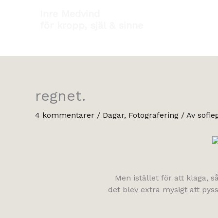
Hoppa
Inre Medvind
till
för kropp, själ & sinne
innehåll
regnet.
4 kommentarer
/
Dagar
,
Fotografering
/ Av
sofie
Men istället för att klaga, 
det blev extra mysigt att pys