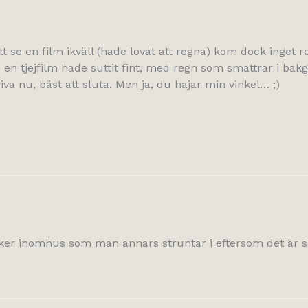
tt se en film ikväll (hade lovat att regna) kom dock inget re
 en tjejfilm hade suttit fint, med regn som smattrar i bak
iva nu, bäst att sluta. Men ja, du hajar min vinkel… ;)
saker inomhus som man annars struntar i eftersom det är så