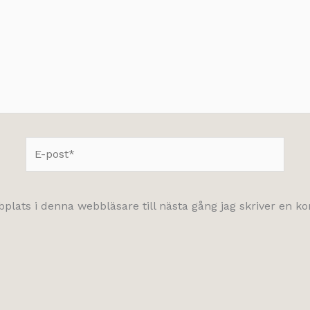
E-
post*
lats i denna webbläsare till nästa gång jag skriver en 