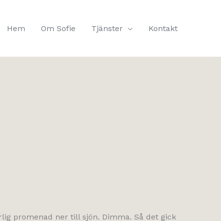
Hem
Om Sofie
Tjänster
Kontakt
lig promenad ner till sjön. Dimma. Så det gick