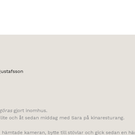
gustafsson
göras
gjort inomhus.
e lite och åt sedan middag med Sara på kinaresturang.
 hämtade kameran, bytte till stövlar och gick sedan en här