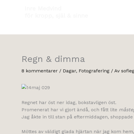
Hoppa
Inre Medvind
till
för kropp, själ & sinne
innehåll
Regn & dimma
8 kommentarer
/
Dagar
,
Fotografering
/ Av
sofie
Regnet har öst ner idag, bokstavligen öst.
Promenerat har vi gjort ändå, och fått lite
måste
Jag åkte in till stan på eftermiddagen, shoppad
Möttes av väldigt glada hjärtan när jag kom hem,