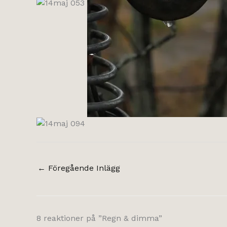
←
Föregående Inlägg
8 reaktioner på ”Regn & dimma”