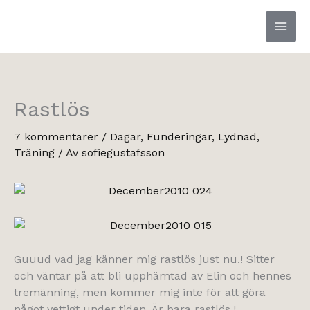
Hoppa
till
innehåll
Rastlös
7 kommentarer
/
Dagar
,
Funderingar
,
Lydnad
,
Träning
/ Av
sofiegustafsson
Guuud vad jag känner mig rastlös just nu.! Sitter
och väntar på att bli upphämtad av Elin och hennes
tremänning, men kommer mig inte för att göra
något vettigt under tiden. Är bara rastlös.!