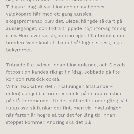
Tidigare idag så var Lina och en av hennes
valpköpare här med ett gäng aussies,
skogspromenad blev det. Diezel hängde såklart på
aussiegänget, och Indra trippade nöjt i förväg för sig
själv. Hon lever verkligen i sin egen lilla bubbla, den
hunden. Vad skönt att ha det så! Ingen stress, inga
bekymmer.
Tränade lite lydnad innan Lina anlände, och Diezels
fotposition kändes riktigt fin idag. Jobbade på lite
kon och rutskick också.
Vi har backat en del i inkallningen (ställande –
delen) och jobbar nu mestadels på snabb reaktion
på stå-kommandot. Under ställande under gång, vid
rutan osv. så funkar det fint, men vid inkallningen,
när farten är högre så tar det för lång tid innan
stoppet kommer. Ändring ska det bli!