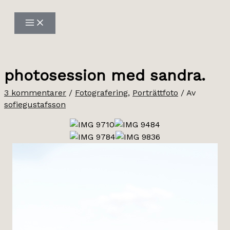
Hoppa
till
innehåll
photosession med sandra.
3 kommentarer
/
Fotografering
,
Porträttfoto
/ Av
sofiegustafsson