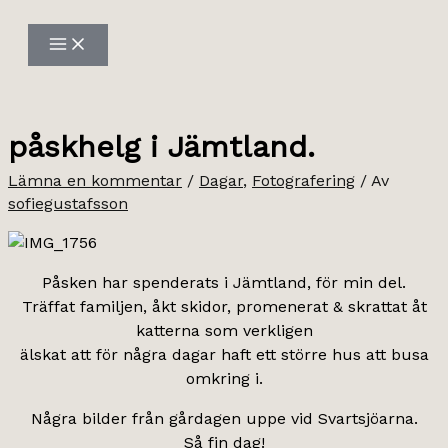
Hoppa
till
innehåll
påskhelg i Jämtland.
Lämna en kommentar
/
Dagar
,
Fotografering
/ Av
sofiegustafsson
Påsken har spenderats i Jämtland, för min del.
Träffat familjen, åkt skidor, promenerat & skrattat åt
katterna som verkligen
älskat att för några dagar haft ett större hus att busa
omkring i.
Några bilder från gårdagen uppe vid Svartsjöarna.
Så fin dag!