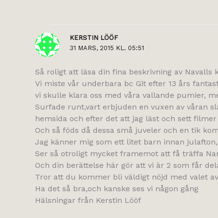
KERSTIN LÖÖF
31 MARS, 2015 KL. 05:51
Så roligt att läsa din fina beskrivning av Navalls
Vi miste vår underbara bc Git efter 13 års fantas
vi skulle klara oss med våra vallande pumier, me
Surfade runt,vart erbjuden en vuxen av våran sl
hemsida och efter det att jag läst och sett filmer
Och så föds då dessa små juveler och en tik komm
Jag känner mig som ett litet barn innan julafton, 
Ser så otroligt mycket framemot att få träffa Nan
Och din berättelse här gör att vi är 2 som får del
Tror att du kommer bli väldigt nöjd med valet av
Ha det så bra,och kanske ses vi någon gång
Hälsningar från Kerstin Lööf