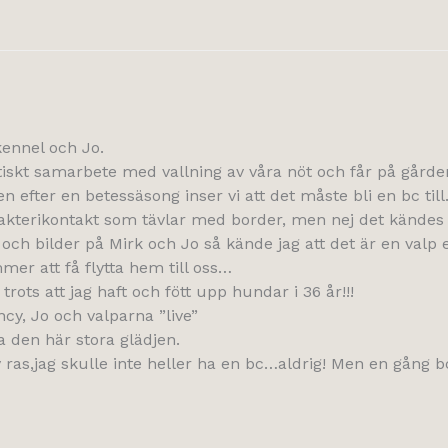
 kennel och Jo.
tiskt samarbete med vallning av våra nöt och får på gården,
n efter en betessäsong inser vi att det måste bli en bc til
akterikontakt som tävlar med border, men nej det kändes i
 och bilder på Mirk och Jo så kände jag att det är en valp e
er att få flytta hem till oss…
trots att jag haft och fött upp hundar i 36 år!!!
cy, Jo och valparna ”live”
a den här stora glädjen.
 ras,jag skulle inte heller ha en bc…aldrig! Men en gång 