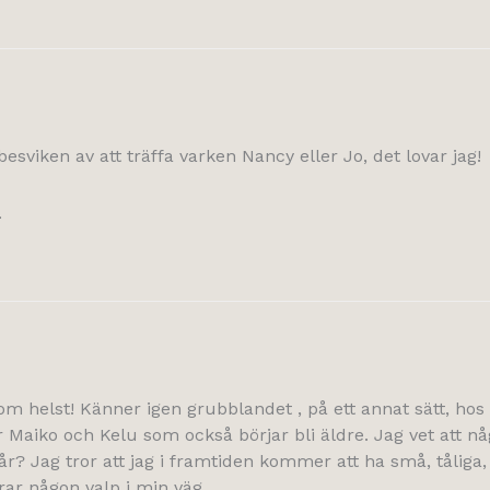
 besviken av att träffa varken Nancy eller Jo, det lovar jag!
.
om helst! Känner igen grubblandet , på ett annat sätt, hos m
 Maiko och Kelu som också börjar bli äldre. Jag vet att någ
r? Jag tror att jag i framtiden kommer att ha små, tåliga
erar någon valp i min väg.