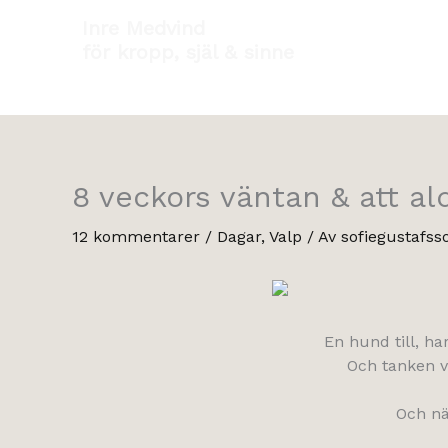
Hoppa
Inre Medvind
till
för kropp, själ & sinne
innehåll
8 veckors väntan & att ald
12 kommentarer
/
Dagar
,
Valp
/ Av
sofiegustafss
En hund till, ha
Och tanken va
Och nä