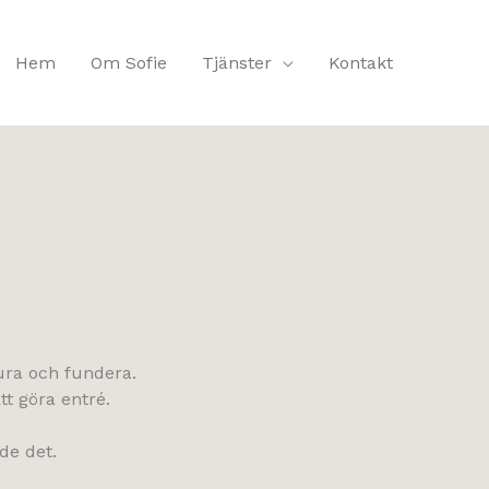
Hem
Om Sofie
Tjänster
Kontakt
lura och fundera.
tt göra entré.
de det.