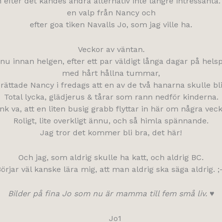
h efter det kändes andra alternativ inte längre intressanta
en valp från Nancy och
efter goa tiken Navalls Jo, som jag ville ha.
Veckor av väntan.
nu innan helgen, efter ett par väldigt långa dagar på hels
med hårt hållna tummar,
rättade Nancy i fredags att en av de två hanarna skulle bl
Total lycka, glädjerus & tårar som rann nedför kinderna.
nk va, att en liten busig grabb flyttar in här om några veck
Roligt, lite overkligt ännu, och så himla spännande.
Jag tror det kommer bli bra, det här!
Och jag, som aldrig skulle ha katt, och aldrig BC.
örjar väl kanske lära mig, att man aldrig ska säga aldrig. ;
Bilder på fina Jo som nu är mamma till fem små liv. ♥