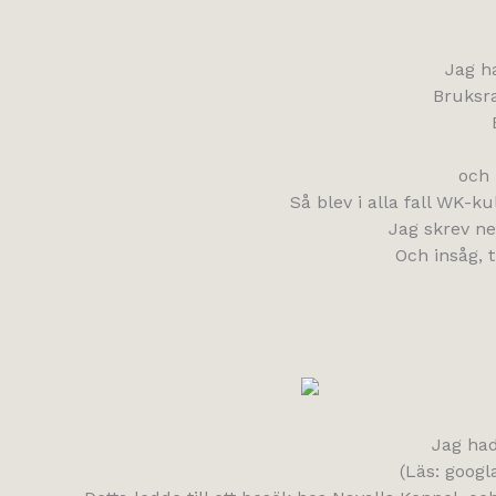
Jag h
Bruksra
och 
Så blev i alla fall WK-k
Jag skrev ner
Och insåg, t
Jag had
(Läs: googl