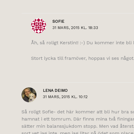
SOFIE
31 MARS, 2015 KL. 18:33
Åh, så roligt Kerstin!! :-) Du kommer inte bli
Stort lycka till framöver, hoppas vi ses något
LENA DEIMO
31 MARS, 2015 KL. 10:12
Så roligt Sofie- det här kommer att bli hur bra s
hamnat i ett tomrum. Där finns mina två finingar
sätter min balanssjukdom stopp. Men vad återstå
sort vet jag inte, men jag litar på ödet som plac