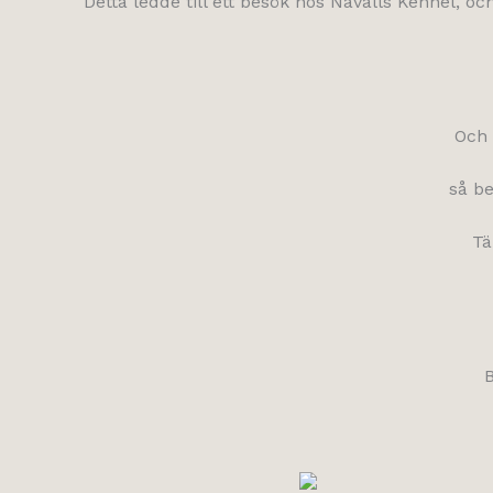
Detta ledde till ett besök hos Navalls Kennel, oc
Och 
så be
Tä
B