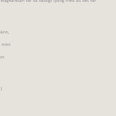
. Magkänslan var så väldigt tydlig med att det var
pänn,
i min!
or.
-)