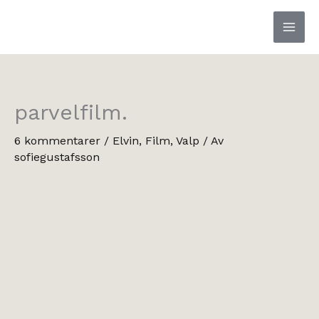
Hoppa
till
innehåll
parvelfilm.
6 kommentarer
/
Elvin
,
Film
,
Valp
/ Av
sofiegustafsson