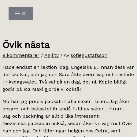
Hoppa
till
innehåll
Övik nästa
9 kommentarer
/
Agility
/ Av
sofiegustafsson
Hade endast en lektion idag, Engelska B. Innan dess var
det skolval, och jag och Sara åkte även iväg och röstade
i riksdagsvalet. Två val på en dag, det ni. Köpte billigt
godis på Ica Maxi gjorde vi också!
Nu har jag precis packat in alla saker i bilen. Jag åker
ensam, och baksätet är ändå fullt av saker… Hmm…
Jag och packning är alltid lika intressant!
Diezel ska packas in också, sedan åker vi iväg mot Övik
han och jag. Och tillbringar helgen hos Petra, sant