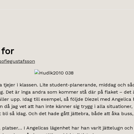
 for
sofiegustafsson
jejer i klassen. Lite student-planerande, middag och såd
ng. Det är inga andra som kommer stå där på flaket – det ä
täller upp. Idag till exempel, så följde Diezel med Angelica
en då jag vet att han inte känner sig trygg i alla situatio
bli så idag. Och det hade gått jättebra, både att åka bus
ika platser… I Angelicas lägenhet har han varit jättelugn 