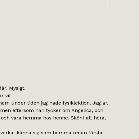
är. Mysigt.
r vi!
 hem under tiden jag hade fysiklektion. Jag är,
ner, men eftersom han tycker om Angelica, och
s, och vara hemma hos henne. Skönt att höra,
och verkat känna sig som hemma redan första