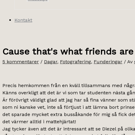
Kontakt
Cause that's what friends are
5 kommentarer
/
Dagar
,
Fotografering
,
Funderingar
/ Av
Precis hemkommen från en kväll tillsammans med några t
Känns overkligt att det är vi som tar studenten nästa gå
Är förövrigt väldigt glad att jag har så fina vänner som s
som ni kanske vet, inte så förtjust i att lämna bort prins
det sparade mycket extra bussåkande för mig så fick det 
det värmer alltid i mattehjärtat!
Jag tycker även att det är intressant att se Diezel på ol