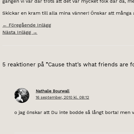
gången vi var där trots att det var mycket folk där då, me
Skickar en kram till alla mina vänner! Önskar att många 
←
Föregående Inlägg
Nästa Inlägg
→
5 reaktioner på ”Cause that's what friends are f
Nathalie Bourwall
16 september, 2010 kl. 08:12
o jag önskar att Du inte bodde så långt borta! men vi 