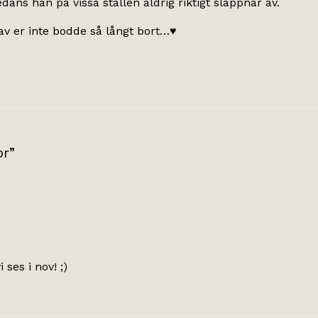
dans han på vissa ställen aldrig riktigt slappnar av.
av er inte bodde så långt bort…♥
or”
ses i nov! ;)