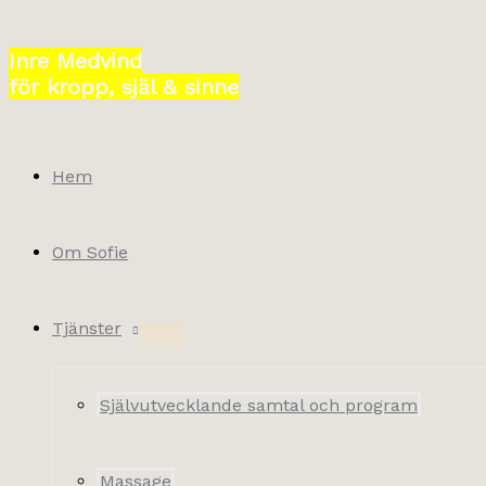
Hoppa
till
Inre Medvind
innehåll
för kropp, själ & sinne
Hem
Om Sofie
Tjänster
Självutvecklande samtal och program
Massage