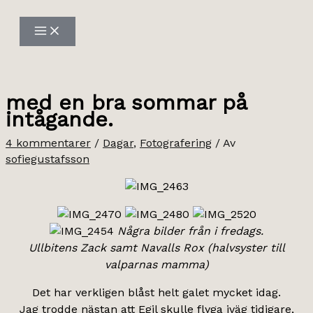
Hoppa
till
innehåll
med en bra sommar på
intågande.
4 kommentarer
/
Dagar
,
Fotografering
/ Av
sofiegustafsson
Några bilder från i fredags.
Ullbitens Zack samt Navalls Rox (halvsyster till
valparnas mamma)
Det har verkligen blåst helt galet mycket idag.
Jag trodde nästan att Egil skulle flyga iväg tidigare,