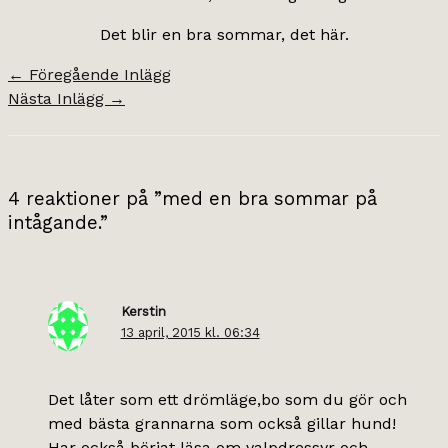
Det blir en bra sommar, det här.
←
Föregående Inlägg
Nästa Inlägg
→
4 reaktioner på ”med en bra sommar på
intågande.”
Kerstin
13 april, 2015 kl. 06:34
Det låter som ett drömläge,bo som du gör och
med bästa grannarna som också gillar hund!
Har också börjat läsa om valpdressyr och