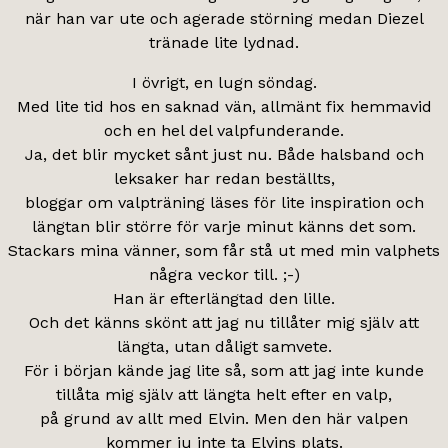
när han var ute och agerade störning medan Diezel
tränade lite lydnad.
I övrigt, en lugn söndag.
Med lite tid hos en saknad vän, allmänt fix hemmavid
och en hel del valpfunderande.
Ja, det blir mycket sånt just nu. Både halsband och
leksaker har redan beställts,
bloggar om valpträning läses för lite inspiration och
längtan blir större för varje minut känns det som.
Stackars mina vänner, som får stå ut med min valphets
några veckor till. ;-)
Han är efterlängtad den lille.
Och det känns skönt att jag nu tillåter mig själv att
längta, utan dåligt samvete.
För i början kände jag lite så, som att jag inte kunde
tillåta mig själv att längta helt efter en valp,
på grund av allt med Elvin. Men den här valpen
kommer ju inte ta Elvins plats.