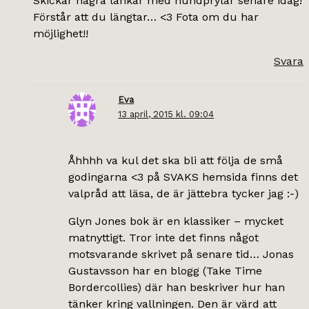
Skickar några länkar med hundprylar senare idag!
Förstår att du längtar… <3 Fota om du har
möjlighet!!
Svara
Eva
13 april, 2015 kl. 09:04
Åhhhh va kul det ska bli att följa de små
godingarna <3 på SVAKS hemsida finns det
valpråd att läsa, de är jättebra tycker jag :-)
Glyn Jones bok är en klassiker – mycket
matnyttigt. Tror inte det finns något
motsvarande skrivet på senare tid… Jonas
Gustavsson har en blogg (Take Time
Bordercollies) där han beskriver hur han
tänker kring vallningen. Den är värd att