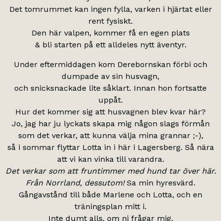
Det tomrummet kan ingen fylla, varken i hjärtat eller
rent fysiskt.
Den här valpen, kommer få en egen plats
& bli starten på ett alldeles nytt äventyr.
Under eftermiddagen kom Derebornskan förbi och
dumpade av sin husvagn,
och snicksnackade lite såklart. Innan hon fortsatte
uppåt.
Hur det kommer sig att husvagnen blev kvar här?
Jo, jag har ju lyckats skapa mig någon slags förmån
som det verkar, att kunna välja mina grannar ;-),
så i sommar flyttar Lotta in i här i Lagersberg. Så nära
att vi kan vinka till varandra.
Det verkar som att fruntimmer med hund tar över här.
Från Norrland, dessutom!
Sa min hyresvärd.
Gångavstånd till både Marlene och Lotta, och en
träningsplan mitt i.
Inte dumt alls, om ni frågar mig.