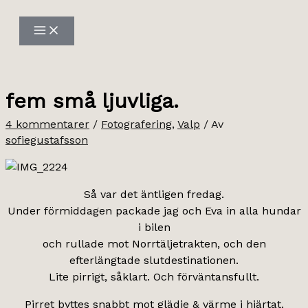
Hoppa
till
innehåll
fem små ljuvliga.
4 kommentarer
/
Fotografering
,
Valp
/ Av
sofiegustafsson
Så var det äntligen fredag.
Under förmiddagen packade jag och Eva in alla hundar
i bilen
och rullade mot Norrtäljetrakten, och den
efterlängtade slutdestinationen.
Lite pirrigt, såklart. Och förväntansfullt.
Pirret byttes snabbt mot glädje & värme i hjärtat.