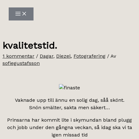
Hoppa
till
innehåll
kvalitetstid.
1 kommentar
/
Dagar
,
Diezel
,
Fotografering
/ Av
sofiegustafsson
Vaknade upp till ännu en solig dag, såå skönt.
Snön smälter, sakta men säkert…
Prinsarna har kommit lite i skymundan bland plugg
och jobb under den gångna veckan, så idag ska vi ta
igen missad tid