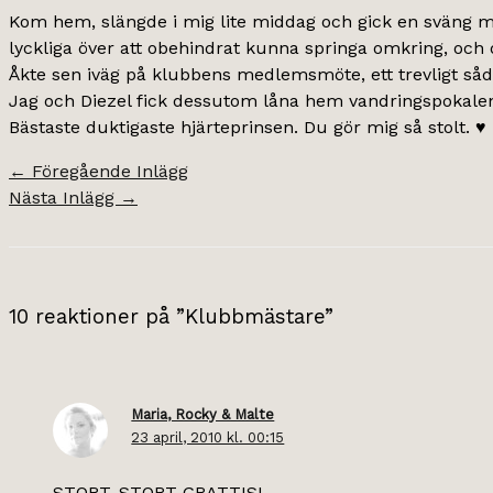
Kom hem, slängde i mig lite middag och gick en sväng m
lyckliga över att obehindrat kunna springa omkring, och d
Åkte sen iväg på klubbens medlemsmöte, ett trevligt såd
Jag och Diezel fick dessutom låna hem vandringspokalen 
Bästaste duktigaste hjärteprinsen. Du gör mig så stolt. ♥
←
Föregående Inlägg
Nästa Inlägg
→
10 reaktioner på ”Klubbmästare”
Maria, Rocky & Malte
23 april, 2010 kl. 00:15
STORT, STORT GRATTIS!