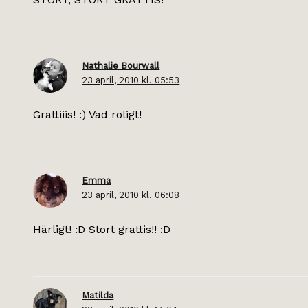
Nathalie Bourwall
23 april, 2010 kl. 05:53
Grattiiis! :) Vad roligt!
Emma
23 april, 2010 kl. 06:08
Härligt! :D Stort grattis!! :D
Matilda