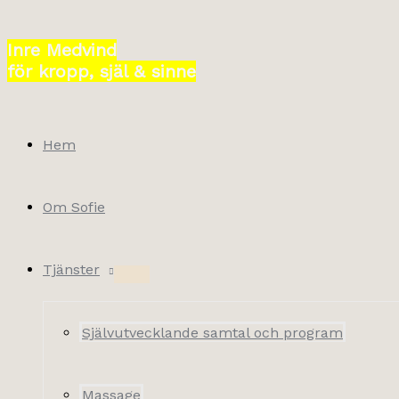
Hoppa
till
Inre Medvind
innehåll
för kropp, själ & sinne
Hem
Om Sofie
Tjänster
Självutvecklande samtal och program
Massage