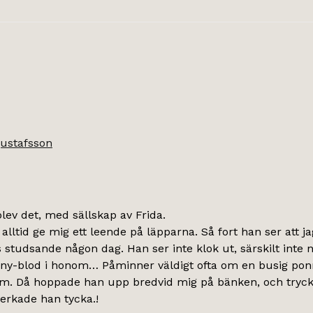
gustafsson
ev det, med sällskap av Frida.
alltid ge mig ett leende på läpparna. Så fort han ser att j
ns studsande någon dag. Han ser inte klok ut, särskilt int
onny-blod i honom… Påminner väldigt ofta om en busig pon
em. Då hoppade han upp bredvid mig på bänken, och tryckt
verkade han tycka.!