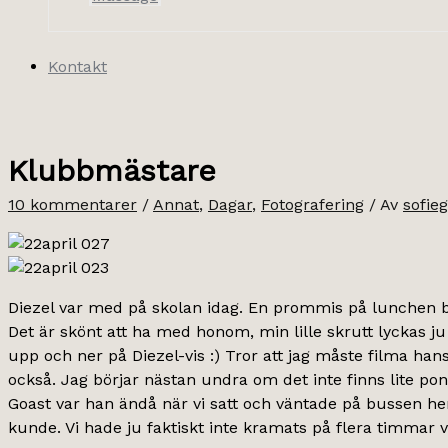
Kontakt
Klubbmästare
10 kommentarer
/
Annat
,
Dagar
,
Fotografering
/ Av
sofie
Diezel var med på skolan idag. En prommis på lunchen bl
Det är skönt att ha med honom, min lille skrutt lyckas ju 
upp och ner på Diezel-vis :) Tror att jag måste filma ha
också. Jag börjar nästan undra om det inte finns lite p
Goast var han ändå när vi satt och väntade på bussen h
kunde. Vi hade ju faktiskt inte kramats på flera timmar 