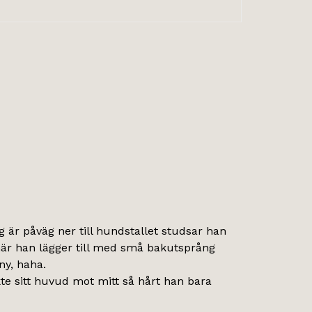
ag är påväg ner till hundstallet studsar han
e när han lägger till med små bakutsprång
ny, haha.
e sitt huvud mot mitt så hårt han bara