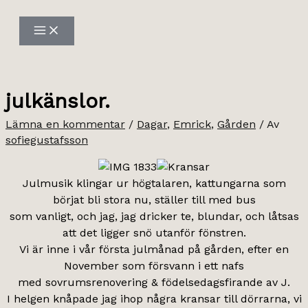
Hoppa
till
innehåll
julkänslor.
Lämna en kommentar
/
Dagar
,
Emrick
,
Gården
/ Av
sofiegustafsson
Julmusik klingar ur högtalaren, kattungarna som
börjat bli stora nu, ställer till med bus
som vanligt, och jag, jag dricker te, blundar, och låtsas
att det ligger snö utanför fönstren.
Vi är inne i vår första julmånad på gården, efter en
November som försvann i ett nafs
med sovrumsrenovering & födelsedagsfirande av J.
I helgen knåpade jag ihop några kransar till dörrarna, vi