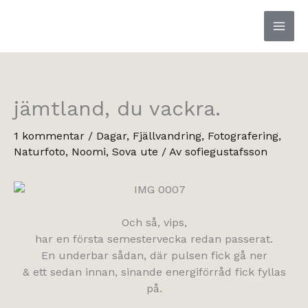
Hoppa
till
innehåll
jämtland, du vackra.
1 kommentar
/
Dagar
,
Fjällvandring
,
Fotografering
,
Naturfoto
,
Noomi
,
Sova ute
/ Av
sofiegustafsson
Och så, vips,
har en första semestervecka redan passerat.
En underbar sådan, där pulsen fick gå ner
& ett sedan innan, sinande energiförråd fick fyllas
på.