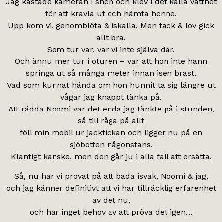
Jag kastade kameran i snön och klev i det kalla vattnet
för att kravla ut och hämta henne.
Upp kom vi, genomblöta & iskalla. Men tack & lov gick
allt bra.
Som tur var, var vi inte själva där.
Och ännu mer tur i oturen – var att hon inte hann
springa ut så många meter innan isen brast.
Vad som kunnat hända om hon hunnit ta sig längre ut
vågar jag knappt tänka på.
Att rädda Noomi var det enda jag tänkte på i stunden,
så till råga på allt
föll min mobil ur jackfickan och ligger nu på en
sjöbotten någonstans.
Klantigt kanske, men den går ju i alla fall att ersätta.
Så, nu har vi provat på att bada isvak, Noomi & jag,
och jag känner definitivt att vi har tillräcklig erfarenhet
av det nu,
och har inget behov av att pröva det igen…