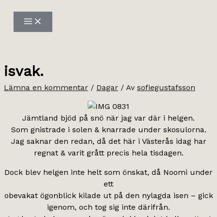
Hoppa
till
innehåll
isvak.
Lämna en kommentar
/
Dagar
/ Av
sofiegustafsson
Jämtland bjöd på snö när jag var där i helgen.
Som gnistrade i solen & knarrade under skosulorna.
Jag saknar den redan, då det här i Västerås idag har
regnat & varit grått precis hela tisdagen.
Dock blev helgen inte helt som önskat, då Noomi under
ett
obevakat ögonblick kilade ut på den nylagda isen – gick
igenom, och tog sig inte därifrån.