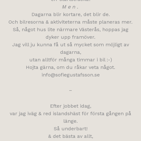
M e n .
Dagarna blir kortare, det blir de.
Och bilresorna & aktiviteterna måste planeras mer.
Så, något hus lite närmare Västerås, hoppas jag
dyker upp framöver.
Jag vill ju kunna få ut så mycket som möjligt av
dagarna,
utan alltför många timmar i bil :-)
Hojta gärna, om du råkar veta något.
info@sofiegustafsson.se
–
Efter jobbet idag,
var jag iväg & red islandshäst för första gången på
länge.
Så underbart!
& det bästa av allt,