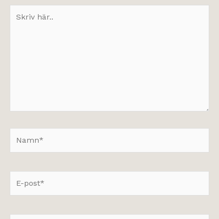
Skriv
här..
Namn*
E-
post*