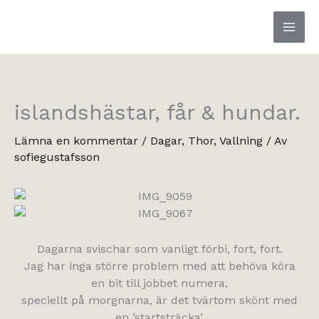
Hoppa
till
innehåll
islandshästar, får & hundar.
Lämna en kommentar
/
Dagar
,
Thor
,
Vallning
/ Av
sofiegustafsson
Dagarna svischar som vanligt förbi, fort, fort.
Jag har inga större problem med att behöva köra
en bit till jobbet numera,
speciellt på morgnarna, är det tvärtom skönt med
en ’startsträcka’.