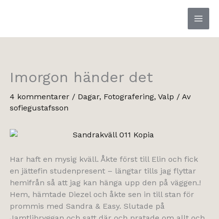
Hoppa
till
innehåll
Imorgon händer det
4 kommentarer
/
Dagar
,
Fotografering
,
Valp
/ Av
sofiegustafsson
Har haft en mysig kväll. Åkte först till Elin och fick
en jättefin studenpresent – längtar tills jag flyttar
hemifrån så att jag kan hänga upp den på väggen.!
Hem, hämtade Diezel och åkte sen in till stan för
prommis med Sandra & Easy. Slutade på
Jamtlibryggan och satt där och pratade om allt och