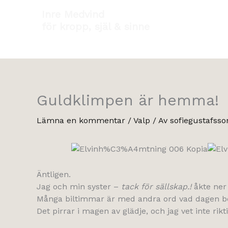
Hoppa
Inre Medvind
till
för kropp, själ & sinne
innehåll
Guldklimpen är hemma!
Lämna en kommentar
/
Valp
/ Av
sofiegustafsso
Äntligen.
Jag och min syster –
tack för sällskap.!
åkte ner
Många biltimmar är med andra ord vad dagen best
Det pirrar i magen av glädje, och jag vet inte rikt