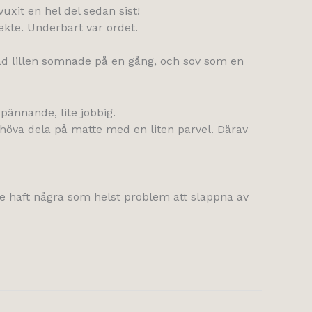
uxit en hel del sedan sist!
kte. Underbart var ordet.
ånad lillen somnade på en gång, och sov som en
pännande, lite jobbig.
behöva dela på matte med en liten parvel. Därav
inte haft några som helst problem att slappna av