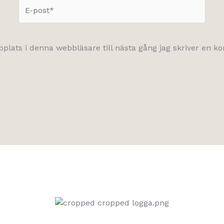
E-
post*
lats i denna webbläsare till nästa gång jag skriver en 