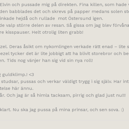
Elvin och pussade mig på direkten. Fina killen, som hade v
iden babblades det och skrevs på papper medans solen ste
 vinkade hejdå och rullade mot Östersund igen.
nde valp större delen av resan. Så gissa om jag blev förv
e kisspauser. Helt otrolig liten grabb!
el. Deras åsikt om nykomlingen verkade rätt enad – lite s
el tycker det är lite jobbigt att ha blivit storebror och 
. Tids nog vänjer han sig vid sin nya roll!
g guldklimp.! <3
 studsar, pussas och verkar väldigt trygg i sig själv. Har 
stelse här ännu.
år. Och jag är så himla tacksam, pirrig och glad just nu!!!
art. Nu ska jag pussa på mina prinsar, och sen sova. :)