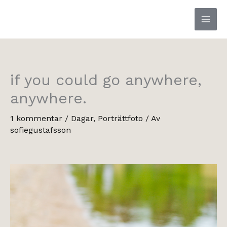
Hoppa
till
innehåll
if you could go anywhere,
anywhere.
1 kommentar
/
Dagar
,
Porträttfoto
/ Av
sofiegustafsson