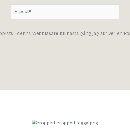
E-
post*
lats i denna webbläsare till nästa gång jag skriver en 