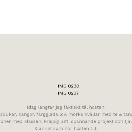
Idag längtar jag faktiskt till hösten.
alsdukar, kängor, färgglada löv, mörka kvällar med te & tänd
sioner med klassen, krispig luft, spännande projekt och fjä
& annat som hör hösten till.