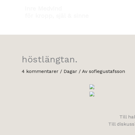
Hoppa
Inre Medvind
till
för kropp, själ & sinne
innehåll
höstlängtan.
4 kommentarer
/
Dagar
/ Av
sofiegustafsson
Till h
Till diskus