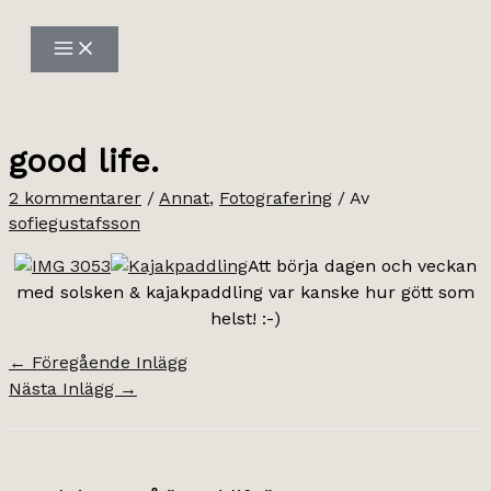
Hoppa
till
innehåll
good life.
2 kommentarer
/
Annat
,
Fotografering
/ Av
sofiegustafsson
Att börja dagen och veckan
med solsken & kajakpaddling var kanske hur gött som
helst! :-)
←
Föregående Inlägg
Nästa Inlägg
→