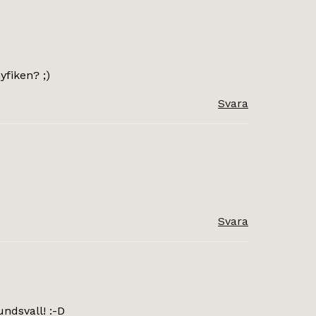
yfiken? ;)
Svara
Svara
undsvall! :-D