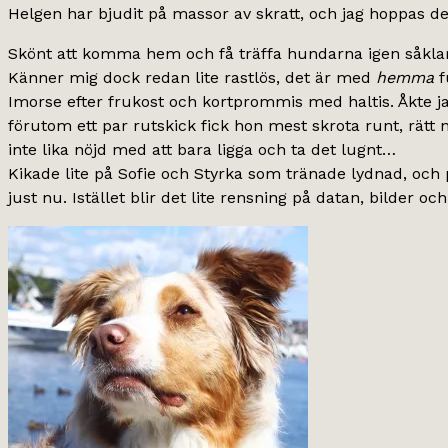
Helgen har bjudit på massor av skratt, och jag hoppas det 
Skönt att komma hem och få träffa hundarna igen såklart.
Känner mig dock redan lite rastlös, det är med
hemma
f
Imorse efter frukost och kortprommis med haltis. Åkte jag
förutom ett par rutskick fick hon mest skrota runt, rätt 
inte lika nöjd med att bara ligga och ta det lugnt…
Kikade lite på Sofie och Styrka som tränade lydnad, och p
just nu. Istället blir det lite rensning på datan, bilder o