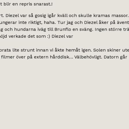
blir en repris snarast.!
 Diezel var så gosig igår kväll och skulle kramas massor.
ungerar inte riktigt, haha. Tur jag och Diezel åker på även
 och hundarna iväg till Brunflo en sväng. Ingen större trä
nöjd verkade det som :) Diezel var
rata lite strunt innan vi åkte hemåt igen. Solen skiner ute,
ch filmer över på extern hårddisk… Välbehövligt. Datorn går 