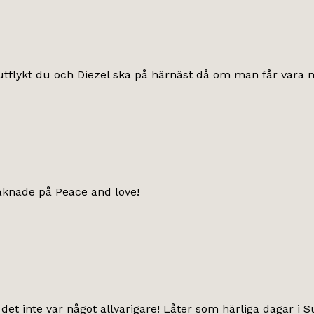
r utflykt du och Diezel ska på härnäst då om man får vara n
saknade på Peace and love!
t det inte var något allvarigare! Låter som härliga dagar i S