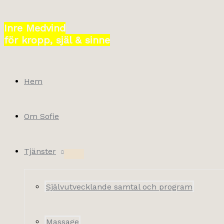
Hoppa
till
Inre Medvind
innehåll
för kropp, själ & sinne
Hem
Om Sofie
Tjänster
Självutvecklande samtal och program
Massage