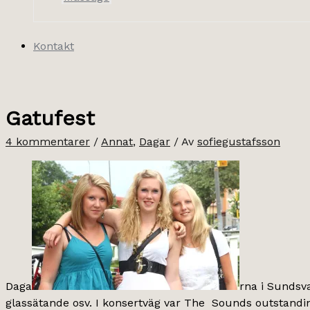
Kontakt
Gatufest
4 kommentarer
/
Annat
,
Dagar
/ Av
sofiegustafsson
Daga
rna i Sundsva
glassätande osv. I konsertväg var The Sounds outstandin