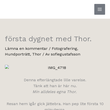
Hoppa
till
innehåll
första dygnet med Thor.
Lämna en kommentar
/
Fotografering
,
Hundporträtt
,
Thor
/ Av
sofiegustafsson
Denna efterlängtade lille varelse.
Tänk att han är här nu.
Min alldeles egna Thor.
Resan hem igår gick jättebra. Han pep lite första 10
minuterna,