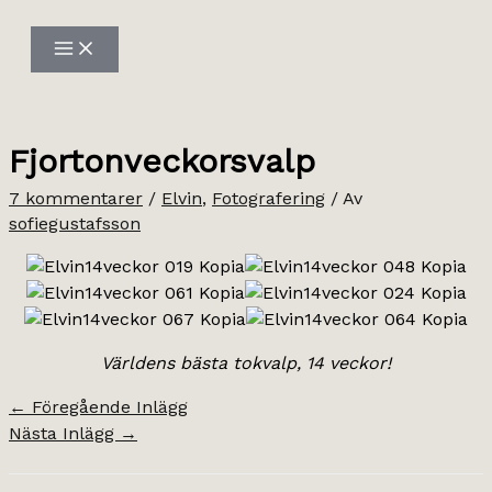
Hoppa
till
innehåll
Fjortonveckorsvalp
7 kommentarer
/
Elvin
,
Fotografering
/ Av
sofiegustafsson
Världens bästa tokvalp, 14 veckor!
←
Föregående Inlägg
Nästa Inlägg
→