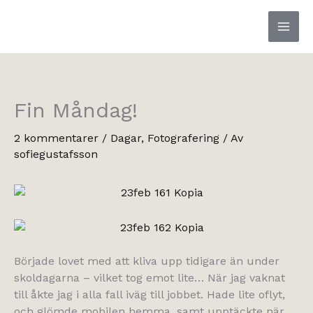
Hoppa
till
innehåll
Fin Måndag!
2 kommentarer
/
Dagar
,
Fotografering
/ Av
sofiegustafsson
Började lovet med att kliva upp tidigare än under
skoldagarna – vilket tog emot lite… När jag vaknat
till åkte jag i alla fall iväg till jobbet. Hade lite oflyt,
och glömde mobilen hemma, samt upptäckte när