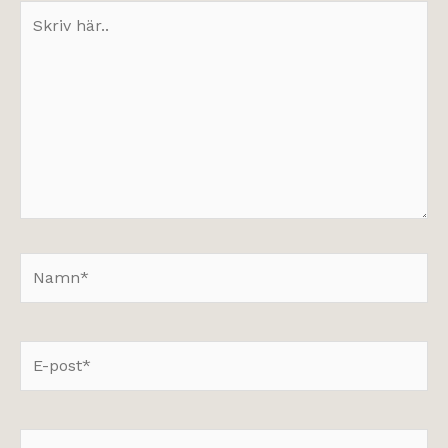
Skriv
här..
Namn*
E-
post*
Webbplats