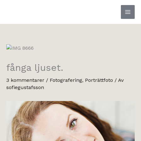
Hoppa
till
innehåll
fånga ljuset.
3 kommentarer
/
Fotografering
,
Porträttfoto
/ Av
sofiegustafsson