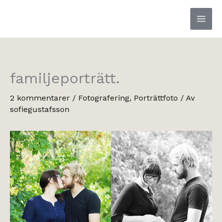
Hoppa
till
innehåll
familjeporträtt.
2 kommentarer
/
Fotografering
,
Porträttfoto
/ Av
sofiegustafsson