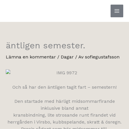
Hoppa
till
innehåll
äntligen semester.
Lämna en kommentar
/
Dagar
/ Av
sofiegustafsson
Och så har den äntligen tagit fart – semestern!
Den startade med härligt midsommarfirande
inklusive bland annat
kransbindning, lite strosande runt firandet vid
herrgården i Virsbo, kubbspelande, skratt & ösregn.
Precis sådant som hör midsommar till,