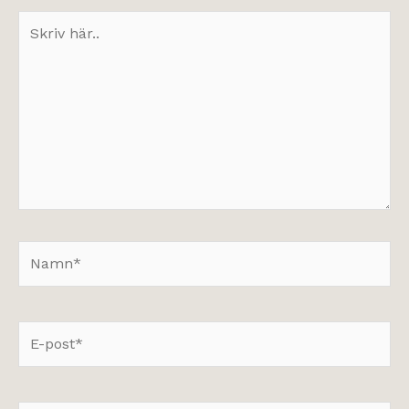
Skriv
här..
Namn*
E-
post*