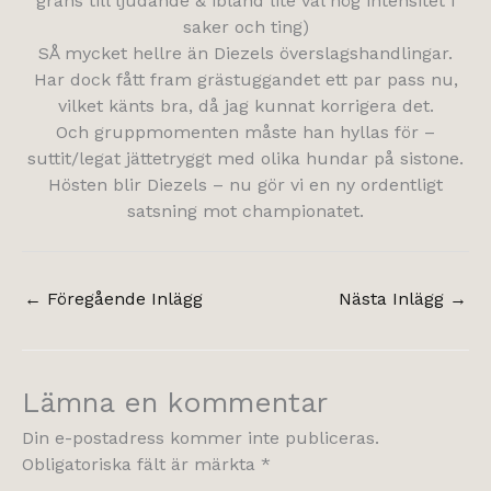
gräns till ljudande & ibland lite väl hög intensitet i
saker och ting)
SÅ mycket hellre än Diezels överslagshandlingar.
Har dock fått fram grästuggandet ett par pass nu,
vilket känts bra, då jag kunnat korrigera det.
Och gruppmomenten måste han hyllas för –
suttit/legat jättetryggt med olika hundar på sistone.
Hösten blir Diezels – nu gör vi en ny ordentligt
satsning mot championatet.
←
Föregående Inlägg
Nästa Inlägg
→
Lämna en kommentar
Din e-postadress kommer inte publiceras.
Obligatoriska fält är märkta
*