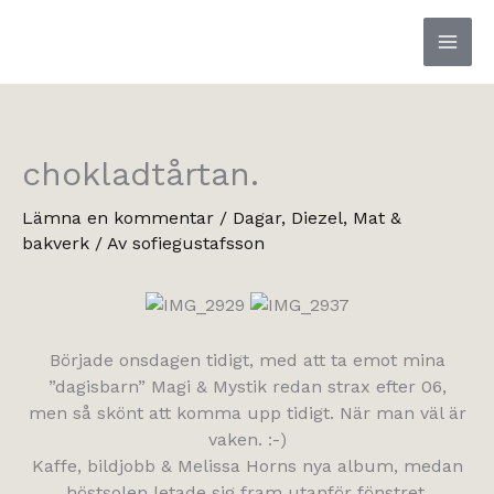
Hoppa
till
innehåll
chokladtårtan.
Lämna en kommentar
/
Dagar
,
Diezel
,
Mat &
bakverk
/ Av
sofiegustafsson
Började onsdagen tidigt, med att ta emot mina
”dagisbarn” Magi & Mystik redan strax efter 06,
men så skönt att komma upp tidigt. När man väl är
vaken. :-)
Kaffe, bildjobb & Melissa Horns nya album, medan
höstsolen letade sig fram utanför fönstret.