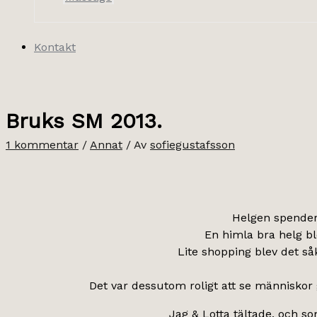
Kontakt
Bruks SM 2013.
1 kommentar
/
Annat
/ Av
sofiegustafsson
Helgen spendera
En himla bra helg bl
Lite shopping blev det såk
Det var dessutom roligt att se människor
Jag & Lotta tältade, och so