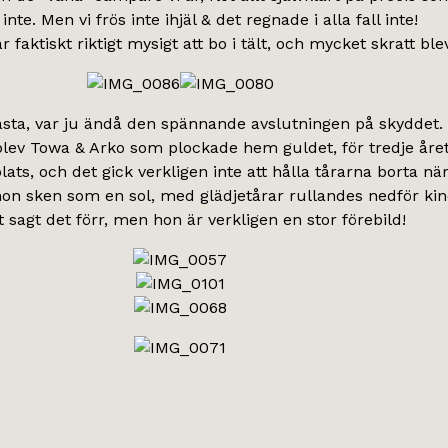
nte. Men vi frös inte ihjäl & det regnade i alla fall inte!
 faktiskt riktigt mysigt att bo i tält, och mycket skratt blev
sta, var ju ändå den spännande avslutningen på skyddet.
lev Towa & Arko som plockade hem guldet, för tredje året i
plats, och det gick verkligen inte att hålla tårarna borta nä
hon sken som en sol, med glädjetårar rullandes nedför ki
 sagt det förr, men hon är verkligen en stor förebild!