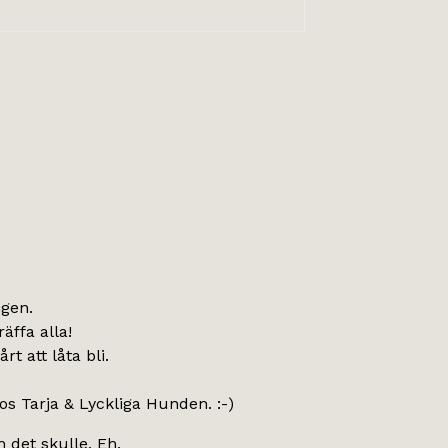
ngen.
äffa alla!
t att låta bli.
s Tarja & Lyckliga Hunden. :-)
m det skulle. Eh.