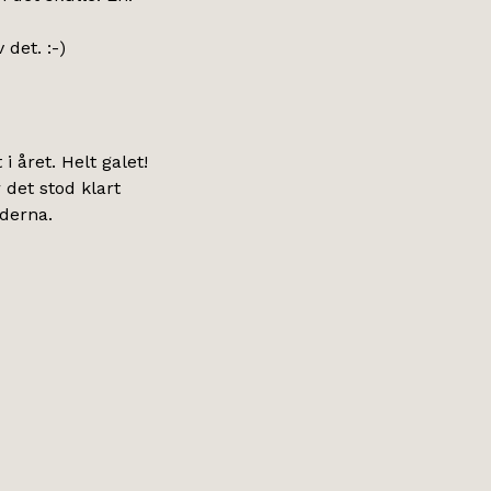
 det. :-)
 året. Helt galet!
r det stod klart
nderna.