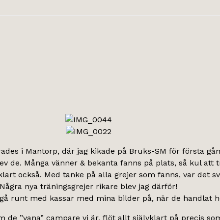
des i Mantorp, där jag kikade på Bruks-SM för första gå
ev de. Många vänner & bekanta fanns på plats, så kul att tr
lart också. Med tanke på alla grejer som fanns, var det svår
Några nya träningsgrejer rikare blev jag därför!
 gå runt med kassar med mina bilder på, när de handlat ho
m de ”vana” campare vi är, flöt allt självklart på precis so