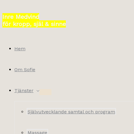
Hoppa
till
Inre Medvind
innehåll
för kropp, själ & sinne
Hem
Om Sofie
Tjänster
Självutvecklande samtal och program
Massage