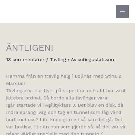
Hoppa
till
innehåll
ÄNTLIGEN!
13 kommentarer
/
Tävling
/ Av
sofiegustafsson
Hemma från en trevlig helg i Bollnäs med Stina &
Marcus!
Tävlingarna har flytit på superbra, och allt har varit
jättebra ordnat. Så borde alla tävlingar vara!
Igår startade vi i Agilityklass 3. Det blev en disk, då
Indra sprang iväg och tog en tunnel som låg vänd
bort mot oss? Lite knepigt men så kan det gå. Det
var faktiskt fler än hon som gjorde så, så det var väl
något väldigt speciellt med den tunneln ;)