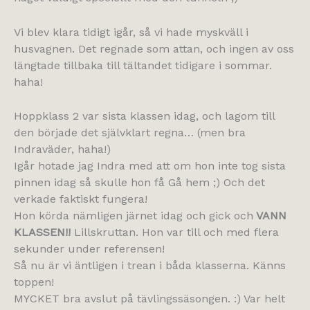
Vi blev klara tidigt igår, så vi hade myskväll i
husvagnen. Det regnade som attan, och ingen av oss
längtade tillbaka till tältandet tidigare i sommar.
haha!
Hoppklass 2 var sista klassen idag, och lagom till
den började det självklart regna… (men bra
Indraväder, haha!)
Igår hotade jag Indra med att om hon inte tog sista
pinnen idag så skulle hon få Gå hem ;) Och det
verkade faktiskt fungera!
Hon körda nämligen järnet idag och gick och
VANN
KLASSEN!!
Lillskruttan. Hon var till och med flera
sekunder under referensen!
Så nu är vi äntligen i trean i båda klasserna. Känns
toppen!
MYCKET bra avslut på tävlingssäsongen. :) Var helt