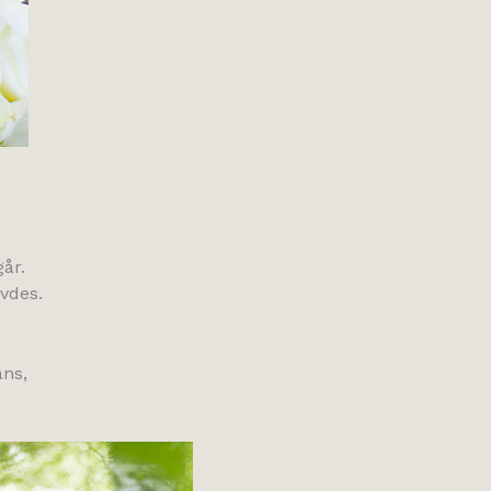
år.
vdes.
ans,