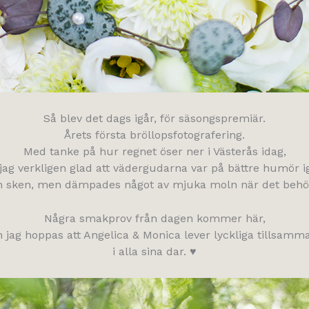
Så blev det dags igår, för säsongspremiär.
Årets första bröllopsfotografering.
Med tanke på hur regnet öser ner i Västerås idag,
 jag verkligen glad att vädergudarna var på bättre humör ig
n sken, men dämpades något av mjuka moln när det behö
Några smakprov från dagen kommer här,
 jag hoppas att Angelica & Monica lever lyckliga tillsamm
i alla sina dar. ♥