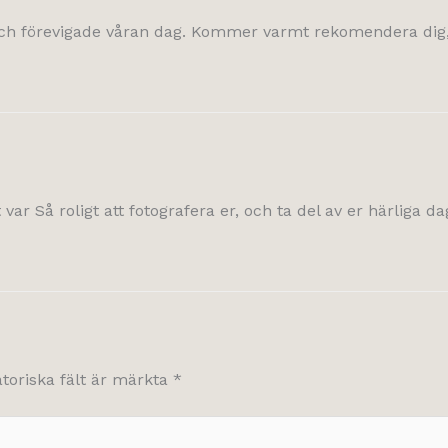
 och förevigade våran dag. Kommer varmt rekomendera dig, v
var Så roligt att fotografera er, och ta del av er härliga dag
atoriska fält är märkta
*