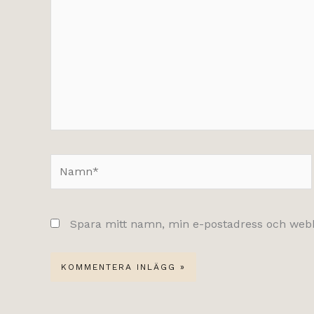
här..
Namn*
Spara mitt namn, min e-postadress och webbp