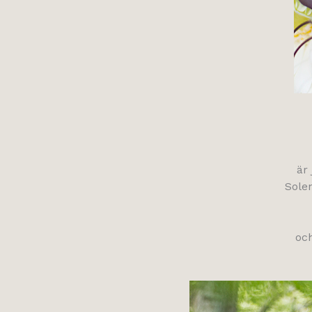
är
Sole
och