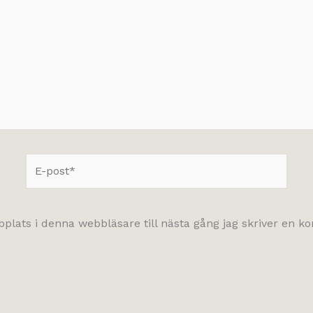
E-
post*
lats i denna webbläsare till nästa gång jag skriver en 