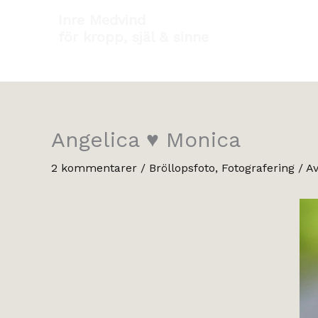
Hoppa
Inre Medvind
till
för kropp, själ & sinne
innehåll
Angelica ♥ Monica
2 kommentarer
/
Bröllopsfoto
,
Fotografering
/ A