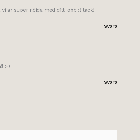
i är super nöjda med ditt jobb :) tack!
Svara
! :-)
Svara