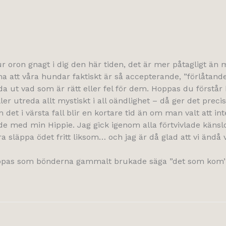
 hur oron gnagt i dig den här tiden, det är mer påtagligt än
a att våra hundar faktiskt är så accepterande, ”förlåtande”
reda ut vad som är rätt eller fel för dem. Hoppas du först
eller utreda allt mystiskt i all oändlighet – då ger det pr
et i värsta fall blir en kortare tid än om man valt att int
vde med min Hippie. Jag gick igenom alla förtvivlade känsl
släppa ödet fritt liksom… och jag är då glad att vi ändå v
oppas som bönderna gammalt brukade säga ”det som kom’ av si