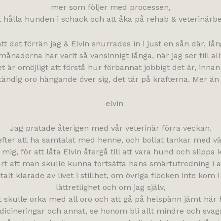
mer som följer med processen,
 att hålla hunden i schack och att åka på rehab & veterinärb
ått det förrän jag & Elvin snurrades in i just en sån där, lån
naderna har varit så vansinnigt långa, när jag ser till allt 
et är omöjligt att förstå hur förbannat jobbigt det är, inn
ändig oro hängande över sig, det tär på krafterna. Mer än 
Jag pratade återigen med vår veterinär förra veckan.
fter att ha samtalat med henne, och bollat tankar med vä
mig, för att låta Elvin återgå till att vara hund och slippa
art att man skulle kunna fortsätta hans smärtutredning i al
 klarade av livet i stillhet, om övriga flocken inte kom 
lättretlighet och om jag själv,
t skulle orka med all oro och att gå på helspänn jämt hä
icineringar och annat, se honom bli allt mindre och sva