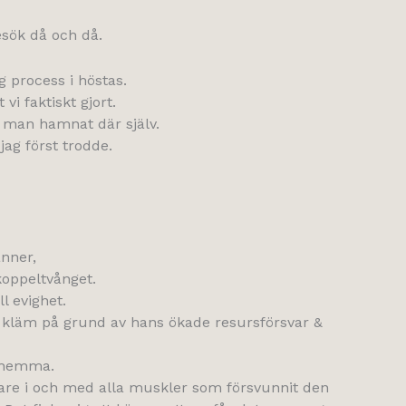
esök då och då.
g process i höstas.
vi faktiskt gjort.
an man hamnat där själv.
jag först trodde.
nner,
 koppeltvånget.
l evighet.
i kläm på grund av hans ökade resursförsvar &
r hemma.
gare i och med alla muskler som försvunnit den