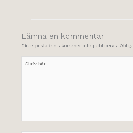
Lämna en kommentar
Din e-postadress kommer inte publiceras.
Oblig
Skriv
här..