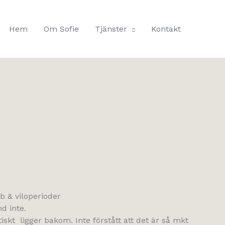
Hem
Om Sofie
Tjänster
Kontakt
b & viloperioder
d inte.
iskt ligger bakom. Inte förstått att det är så mkt