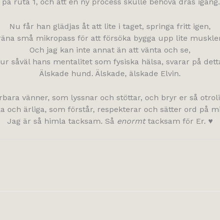
ka på ruta 1, och att en ny process skulle behöva dras igång.
Nu får han glädjas åt att lite i taget, springa fritt igen,
räna små mikropass för att försöka bygga upp lite muskler
Och jag kan inte annat än att vänta och se,
ur såväl hans mentalitet som fysiska hälsa, svarar på dett
Älskade hund. Älskade, älskade Elvin.
rbara vänner, som lyssnar och stöttar, och bryr er så otrol
 och ärliga, som förstår, respekterar och sätter ord på m
Jag är så himla tacksam. Så
enormt
tacksam för Er. ♥