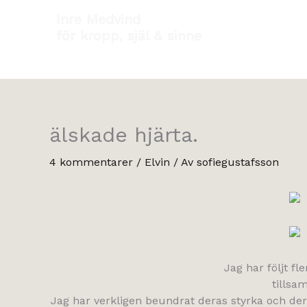
Hoppa
Inre Medvind
till
för kropp, själ & sinne
innehåll
älskade hjärta.
4 kommentarer
/
Elvin
/ Av
sofiegustafsson
Jag har följt f
tillsa
Jag har verkligen beundrat deras styrka och deras