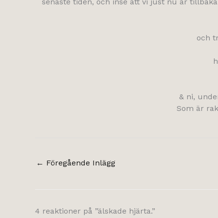
senaste tiden, och inse att vi just nu är tillba
och t
h
& ni, unde
Som är raka
←
Föregående Inlägg
4 reaktioner på ”älskade hjärta.”