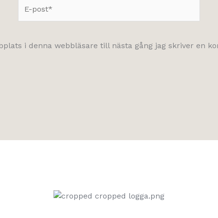
E-
post*
lats i denna webbläsare till nästa gång jag skriver en 