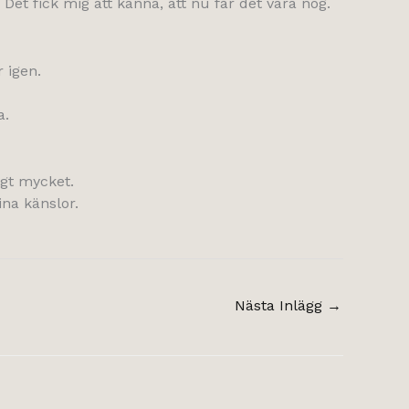
 Det fick mig att känna, att nu får det vara nog.
 igen.
a.
igt mycket.
ina känslor.
Nästa Inlägg
→