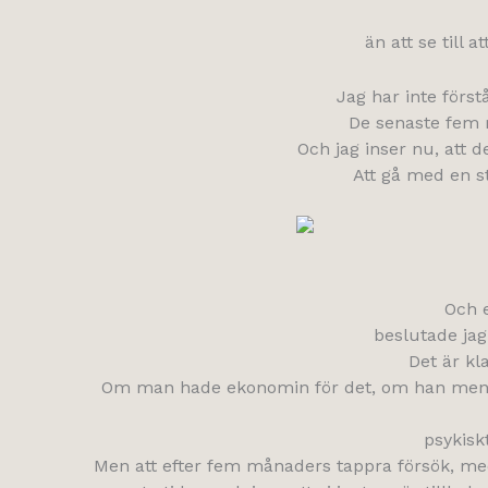
än att se till
Jag har inte först
De senaste fem må
Och jag inser nu, att d
Att gå med en st
Och e
beslutade jag 
Det är kl
Om man hade ekonomin för det, om han mentalt
psykisk
Men att efter fem månaders tappra försök, med