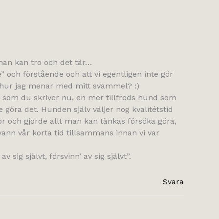
 man kan tro och det tär…
 och förstående och att vi egentligen inte gör
år hur jag menar med mitt svammel? :)
ecis som du skriver nu, en mer tillfreds hund som
e göra det. Hunden själv väljer nog kvalitétstid
or och gjorde allt man kan tänkas försöka göra,
ann vår korta tid tillsammans innan vi var
g självt, försvinn’ av sig självt”.
Svara