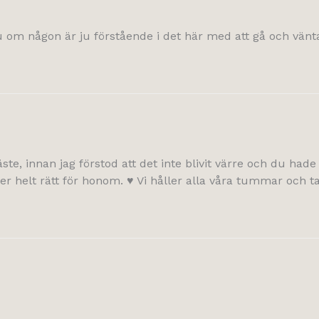
u om någon är ju förstående i det här med att gå och vän
e, innan jag förstod att det inte blivit värre och du hade t
jer helt rätt för honom. ♥ Vi håller alla våra tummar och tas