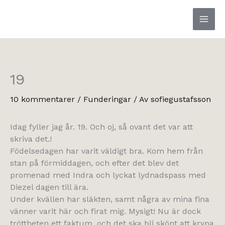
Hoppa
till
innehåll
19
10 kommentarer
/
Funderingar
/ Av
sofiegustafsson
Idag fyller jag år. 19. Och oj, så ovant det var att
skriva det.!
Födelsedagen har varit väldigt bra. Kom hem från
stan på förmiddagen, och efter det blev det
promenad med Indra och lyckat lydnadspass med
Diezel dagen till ära.
Under kvällen har släkten, samt några av mina fina
vänner varit här och firat mig. Mysigt! Nu är dock
tröttheten ett faktum, och det ska bli skönt att krypa