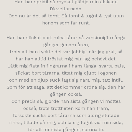
Han har spridit så mycket glädje min älskade
Diezeltornado.
Och nu är det så tomt. Så tomt & lugnt & tyst utan
honom som far runt.
Han har slickat bort mina tårar så vansinnigt många
gånger genom åren,
trots att han tyckte det var jobbigt när jag grät, så
har han alltid tröstat mig när jag behövt det.
Låtit mig fläta in fingrarna i hans långa, svarta päls,
slickat bort tårarna, tittat mig djupt i ögonen
och med en djup suck lagt sig nära mig, tätt intill.
Som för att säga, att det kommer ordna sig, den här
gången också.
Och precis så, gjorde han sista gången vi möttes
också, trots tröttheten kom han fram,
försökte slicka bort tårarna som aldrig slutade
rinna, tittade på mig, och la sig lugnt vid min sida,
för att för sista gången, somna in.