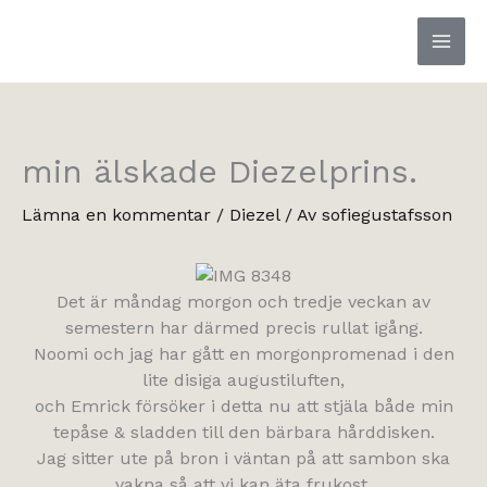
Hoppa
till
innehåll
min älskade Diezelprins.
Lämna en kommentar
/
Diezel
/ Av
sofiegustafsson
Det är måndag morgon och tredje veckan av
semestern har därmed precis rullat igång.
Noomi och jag har gått en morgonpromenad i den
lite disiga augustiluften,
och Emrick försöker i detta nu att stjäla både min
tepåse & sladden till den bärbara hårddisken.
Jag sitter ute på bron i väntan på att sambon ska
vakna så att vi kan äta frukost.