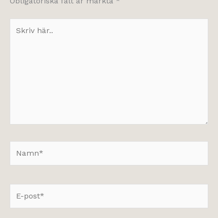
Obligatoriska fält är märkta
*
Skriv
här..
Namn*
E-
post*