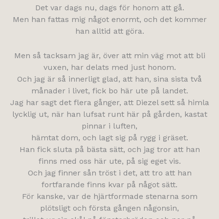
Det var dags nu, dags för honom att gå.
Men han fattas mig något enormt, och det kommer
han alltid att göra.
Men så tacksam jag är, över att min väg mot att bli
vuxen, har delats med just honom.
Och jag är så innerligt glad, att han, sina sista två
månader i livet, fick bo här ute på landet.
Jag har sagt det flera gånger, att Diezel sett så himla
lycklig ut, när han lufsat runt här på gården, kastat
pinnar i luften,
hämtat dom, och lagt sig på rygg i gräset.
Han fick sluta på bästa sätt, och jag tror att han
finns med oss här ute, på sig eget vis.
Och jag finner sån tröst i det, att tro att han
fortfarande finns kvar på något sätt.
För kanske, var de hjärtformade stenarna som
plötsligt och första gången någonsin,