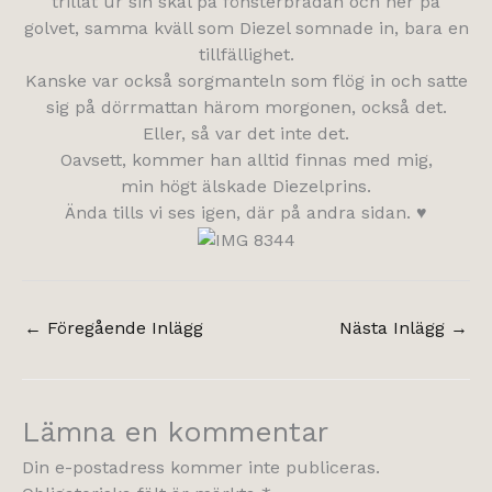
trillat ur sin skål på fönsterbrädan och ner på
golvet, samma kväll som Diezel somnade in, bara en
tillfällighet.
Kanske var också sorgmanteln som flög in och satte
sig på dörrmattan härom morgonen, också det.
Eller, så var det inte det.
Oavsett, kommer han alltid finnas med mig,
min högt älskade Diezelprins.
Ända tills vi ses igen, där på andra sidan. ♥
←
Föregående Inlägg
Nästa Inlägg
→
Lämna en kommentar
Din e-postadress kommer inte publiceras.