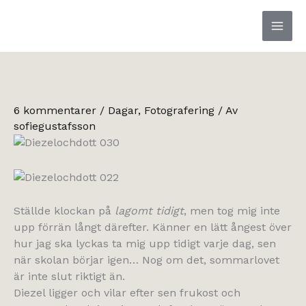
Hoppa
till
innehåll
6 kommentarer
/
Dagar
,
Fotografering
/ Av
sofiegustafsson
Ställde klockan på
lagomt tidigt
, men tog mig inte
upp förrän långt därefter. Känner en lätt ångest över
hur jag ska lyckas ta mig upp tidigt varje dag, sen
när skolan börjar igen… Nog om det, sommarlovet
är inte slut riktigt än.
Diezel ligger och vilar efter sen frukost och