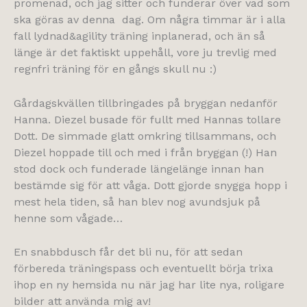
promenad, och jag sitter och funderar över vad som
ska göras av denna dag. Om några timmar är i alla
fall lydnad&agility träning inplanerad, och än så
länge är det faktiskt uppehåll, vore ju trevlig med
regnfri träning för en gångs skull nu :)
Gårdagskvällen tillbringades på bryggan nedanför
Hanna. Diezel busade för fullt med Hannas tollare
Dott. De simmade glatt omkring tillsammans, och
Diezel hoppade till och med i från bryggan (!) Han
stod dock och funderade längelänge innan han
bestämde sig för att våga. Dott gjorde snygga hopp i
mest hela tiden, så han blev nog avundsjuk på
henne som vågade…
En snabbdusch får det bli nu, för att sedan
förbereda träningspass och eventuellt börja trixa
ihop en ny hemsida nu när jag har lite nya, roligare
bilder att använda mig av!